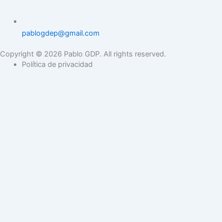
pablogdep@gmail.com
Copyright © 2026 Pablo GDP. All rights reserved.
Política de privacidad
Pablo García de Paredes
is an architect and consultant who graduated from Laval
University and the University of Panama. His work focuses on
housing’s impact on well-being and mental health. He has
authored several books and published research in various
countries.
Facebook-f