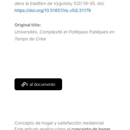
dans la tradition de Vygotsky
5(2):19–35. doi:
https://doi.org/10.51657/ric.v5i2.51179
Original title:
Universités, Complexité et Politiques Publiques en
Temps de Crise
Ir al documento
Concepto de hogar y satisfacción residencial
Este artículo analiza cómo el
concepto de hogar