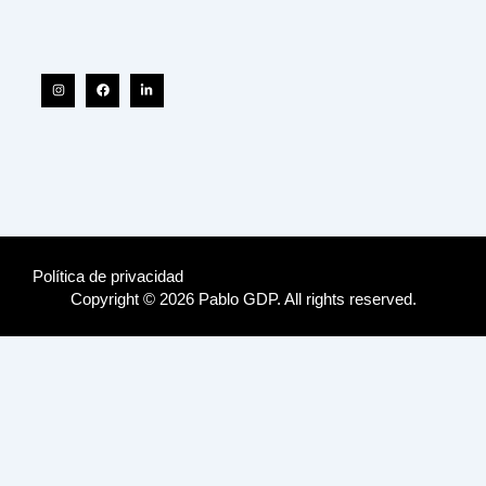
Instagram
Facebook
Linkedin-
in
Política de privacidad
Copyright © 2026 Pablo GDP. All rights reserved.
Pablo García de Paredes
is an architect and consultant who graduated from
Laval University and the University of Panama.