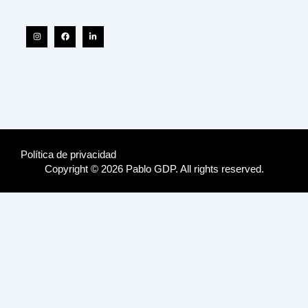
Instagram
Facebook
Linkedin-
in
Política de privacidad
Copyright © 2026 Pablo GDP. All rights reserved.
Pablo García de Paredes
is an architect and consultant who graduated from
Laval University and the University of Panama.
His work focuses on housing’s impact on well-